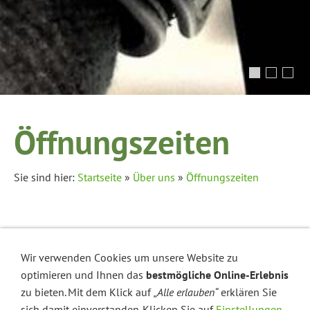
Öffnungszeiten
Sie sind hier:
Startseite
»
Über uns
»
Öffnungszeiten
Öffnungszeiten:
Wir verwenden Cookies um unsere Website zu
optimieren und Ihnen das
Montag
bestmögliche Online-Erlebnis
9:00 bis 13:00 Uhr
zu bieten. Mit dem Klick auf
„Alle erlauben“
erklären Sie
Dienstag bis Freitag
9:00 bis 18:00 Uhr
sich damit einverstanden. Klicken Sie auf
Einstellungen