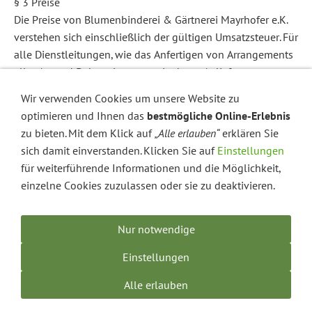
§ 3 Preise
Die Preise von Blumenbinderei & Gärtnerei Mayrhofer e.K.
verstehen sich einschließlich der gültigen Umsatzsteuer. Für
alle Dienstleitungen, wie das Anfertigen von Arrangements
aller Art und Dekorationen sowie deren Anlieferung an
einem dritten Ort, ergibt sich der Rechnungsbetrag aus dem
Wir verwenden Cookies um unsere Website zu
Nettopreis zuzüglich der gesetzlichen Mehrwertsteuer.
optimieren und Ihnen das
bestmögliche Online-Erlebnis
Zusatzleistungen, die über den eigentlichen Pflanzen- und
zu bieten. Mit dem Klick auf
„Alle erlauben“
erklären Sie
Blumenverkauf hinausgehen, sind gesondert zu vergüten.
sich damit einverstanden. Klicken Sie auf
Einstellungen
Dazu gehören insbesondere Anlieferungen, Versand,
für weiterführende Informationen und die Möglichkeit,
Extrabeiwerk, Sonderverpackungen, Karten, Änderungen
einzelne Cookies zuzulassen oder sie zu deaktivieren.
von Gebinden, Materialien, Arrangieren an drittem Ort.
§ 4 Fälligkeit
Nur notwendige
Die Lieferungen von Blumenbinderei & Gärtnerei Mayrhofer
e.K. sind bei Übergabe der Ware bar zu vergüten, sofern
Einstellungen
nicht eine andere Leistungszeit vereinbart ist.
Alle erlauben
§ 5 Lieferzeit und Gefahrtragung