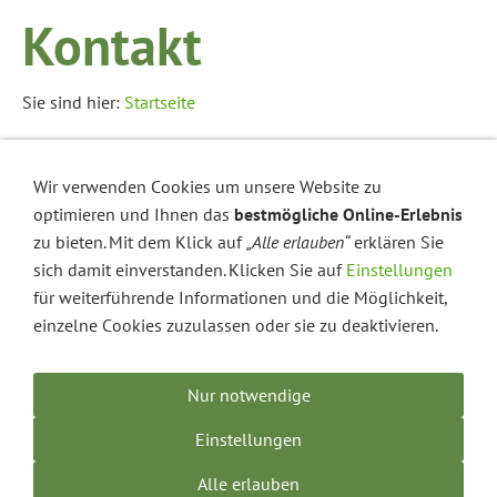
Kontakt
Sie sind hier:
Startseite
Bitte füllen Sie das Formular mit Ihren Kontaktdaten aus
Wir verwenden Cookies um unsere Website zu
und formulieren Sie Ihr Anliegen.
optimieren und Ihnen das
bestmögliche Online-Erlebnis
Bitte beachten Sie: Felder mit einem Stern (*) müssen
zu bieten. Mit dem Klick auf
„Alle erlauben“
erklären Sie
ausgefüllt werden.
sich damit einverstanden. Klicken Sie auf
Einstellungen
für weiterführende Informationen und die Möglichkeit,
einzelne Cookies zuzulassen oder sie zu deaktivieren.
Dieser Inhalt kann leider nicht angezeigt werden, da
Sie der Speicherung der für die Darstellung
Nur notwendige
notwendigen
Cookies
widersprochen haben. In den
Einstellungen
erfahren Sie mehr über die Nutzung
Einstellungen
von Cookies auf dieser Seite und können Ihre
Präferenzen detailliert anpassen.
Alle erlauben